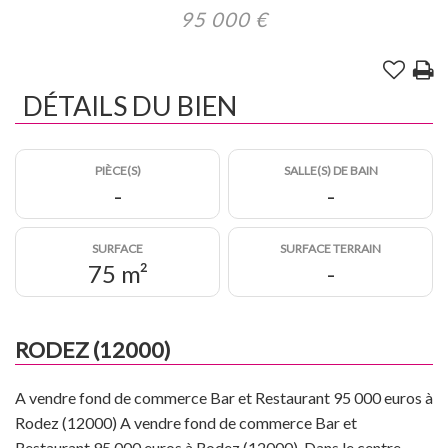
95 000
€
Annonces immobilières
Nos partenaires
Vitrine magazines
DÉTAILS DU BIEN
Nous contacter
PIÈCE(S)
SALLE(S) DE BAIN
-
-
SURFACE
SURFACE TERRAIN
75 m²
-
RODEZ (12000)
A vendre fond de commerce Bar et Restaurant 95 000 euros à
Rodez (12000) A vendre fond de commerce Bar et
Restaurant 95 000 euros à Rodez (12000). Dans le centre