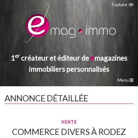
Traduire
er
e
1
créateur et éditeur de
magazines
immobiliers personnalisés
Menu
Accueil
ANNONCE DÉTAILLÉE
e
mag immobilier
Les étapes de la création
La Multi-diffusion
VENTE
Imprimerie
COMMERCE DIVERS
À
RODEZ
Nos tarifs