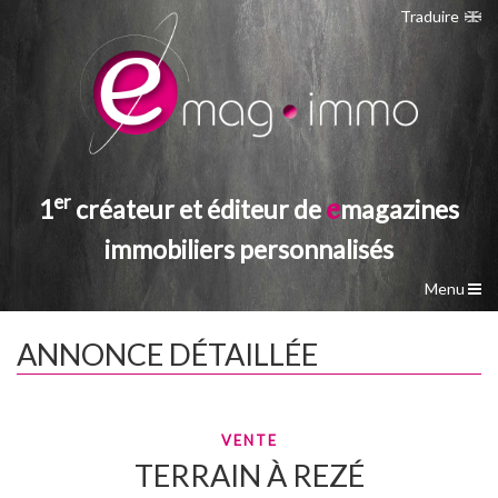
Traduire
er
e
1
créateur et éditeur de
magazines
immobiliers personnalisés
Menu
Accueil
ANNONCE DÉTAILLÉE
e
mag immobilier
Les étapes de la création
La Multi-diffusion
VENTE
Imprimerie
TERRAIN
À
REZÉ
Nos tarifs